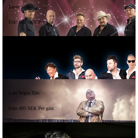
Lasse Stefanz
Från
600
SEK
Per gäst
Larz Kristerz – 25 år på vägarna
Från
600
SEK
Per gäst
Lars Vegas Trio
Från
495
SEK
Per gäst
Eva Eastwood & The Major Keys