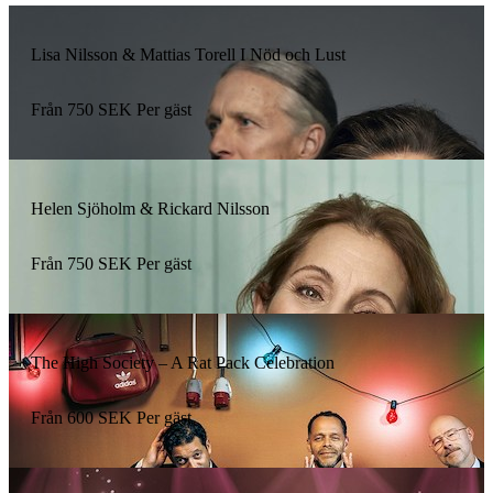
Lisa Nilsson & Mattias Torell I Nöd och Lust
Från
750
SEK
Per gäst
Helen Sjöholm & Rickard Nilsson
Från
750
SEK
Per gäst
The High Society – A Rat Pack Celebration
Från
600
SEK
Per gäst