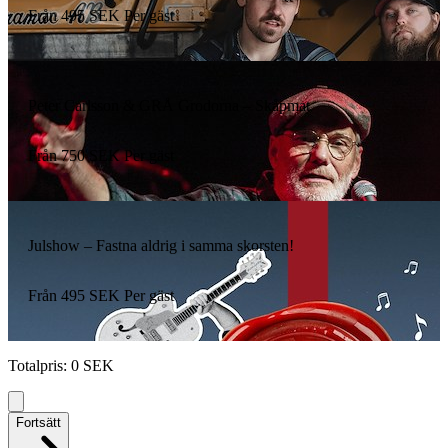
Från
495
SEK
Per gäst
Peter Carlsson & GRÅ Grodorna – Skåpmat
Från
750
SEK
Per gäst
Julshow – Fastna aldrig i samma skorsten!
Från
495
SEK
Per gäst
Totalpris
:
0
SEK
Fortsätt