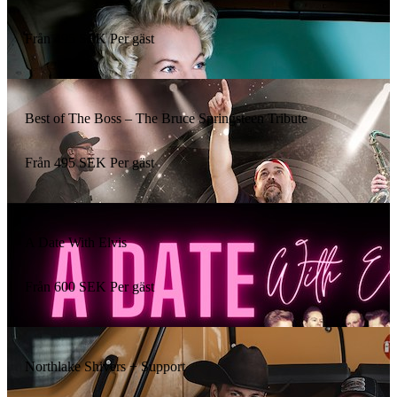
Från
495
SEK
Per gäst
Best of The Boss – The Bruce Springsteen Tribute
Från
495
SEK
Per gäst
A Date With Elvis
Från
600
SEK
Per gäst
Northlake Shivers + Support