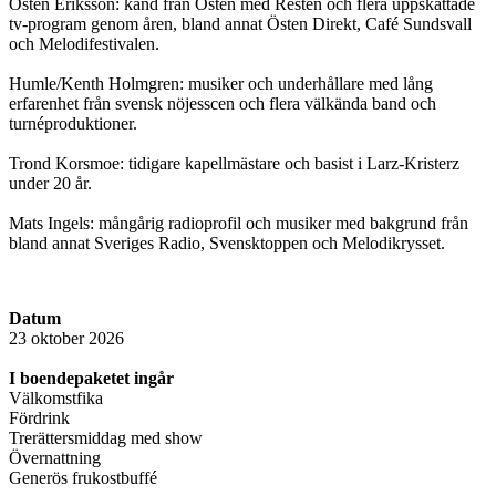
Östen Eriksson: känd från Östen med Resten och flera uppskattade
tv-program genom åren, bland annat Östen Direkt, Café Sundsvall
och Melodifestivalen.
Humle/Kenth Holmgren: musiker och underhållare med lång
erfarenhet från svensk nöjesscen och flera välkända band och
turnéproduktioner.
Trond Korsmoe: tidigare kapellmästare och basist i Larz-Kristerz
under 20 år.
Mats Ingels: mångårig radioprofil och musiker med bakgrund från
bland annat Sveriges Radio, Svensktoppen och Melodikrysset.
Datum
23 oktober 2026
I boendepaketet ingår
Välkomstfika
Fördrink
Trerättersmiddag med show
Övernattning
Generös frukostbuffé