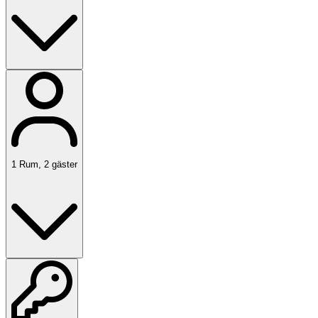
1
Rum
,
2
gäster