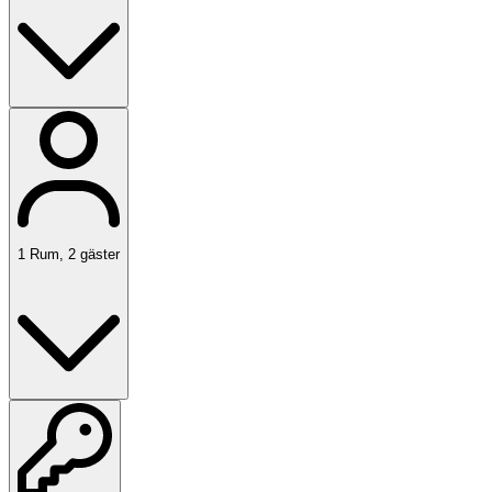
1
Rum
,
2
gäster