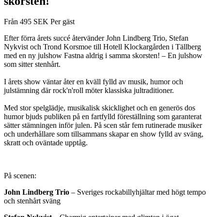
skorsten!
Från
495
SEK
Per gäst
Efter förra årets succé återvänder John Lindberg Trio, Stefan
Nykvist och Trond Korsmoe till Hotell Klockargården i Tällberg
med en ny julshow Fastna aldrig i samma skorsten! – En julshow
som sitter stenhårt.
I årets show väntar åter en kväll fylld av musik, humor och
julstämning där rock'n'roll möter klassiska jultraditioner.
Med stor spelglädje, musikalisk skicklighet och en generös dos
humor bjuds publiken på en fartfylld föreställning som garanterat
sätter stämningen inför julen. På scen står fem rutinerade musiker
och underhållare som tillsammans skapar en show fylld av sväng,
skratt och oväntade upptåg.
På scenen:
John Lindberg Trio
– Sveriges rockabillyhjältar med högt tempo
och stenhårt sväng