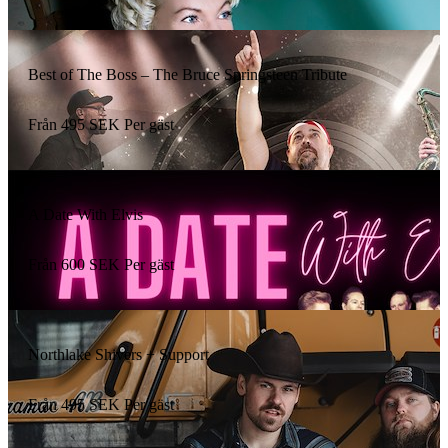
Best of The Boss – The Bruce Springsteen Tribute
Från
495
SEK
Per gäst
A Date With Elvis
Från
600
SEK
Per gäst
Northlake Shivers + Support
Från
495
SEK
Per gäst