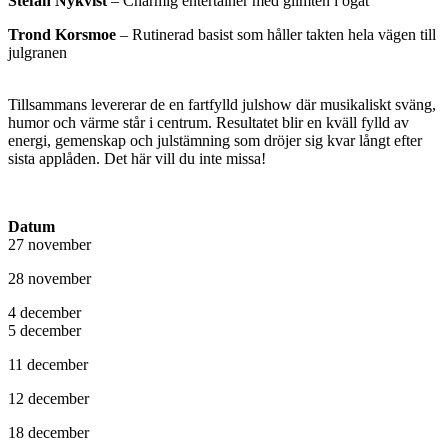
Stefan Nykvist
– Charmig entertainer med glimten i ögat
Trond Korsmoe
– Rutinerad basist som håller takten hela vägen till
julgranen
Tillsammans levererar de en fartfylld julshow där musikaliskt sväng,
humor och värme står i centrum. Resultatet blir en kväll fylld av
energi, gemenskap och julstämning som dröjer sig kvar långt efter
sista applåden. Det här vill du inte missa!
Datum
27 november
28 november
4 december
5 december
11 december
12 december
18 december