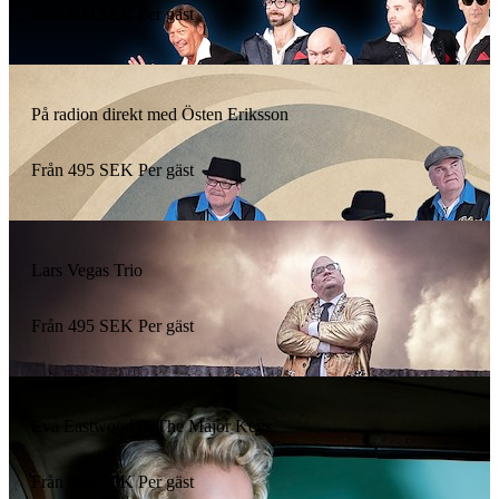
Från
600
SEK
Per gäst
På radion direkt med Östen Eriksson
Från
495
SEK
Per gäst
Lars Vegas Trio
Från
495
SEK
Per gäst
Eva Eastwood & The Major Keys
Från
495
SEK
Per gäst