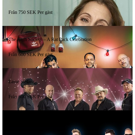
Från
750
SEK
Per gäst
The High Society – A Rat Pack Celebration
Från
600
SEK
Per gäst
Lasse Stefanz
Från
600
SEK
Per gäst
Larz Kristerz – 25 år på vägarna