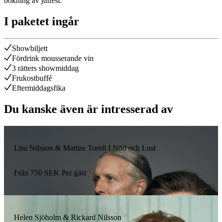
bokning av julfest.
I paketet ingår
Showbiljett
Fördrink mousserande vin
3 rätters showmiddag
Frukostbuffé
Eftermiddagsfika
Du kanske även är intresserad av
Lisa Nilsson & Mattias Torell I Nöd och Lust
Från
750
SEK
Per gäst
Helen Sjöholm & Rickard Nilsson