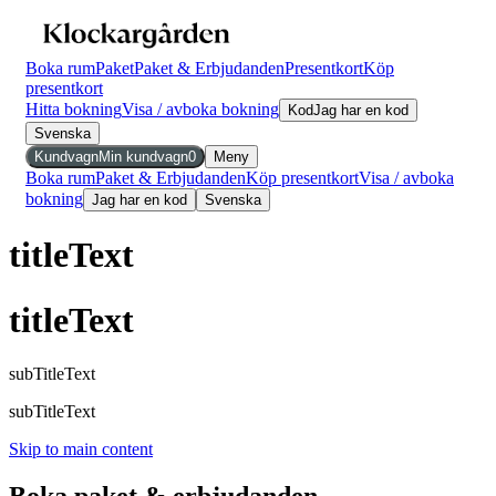
Boka rum
Paket
Paket & Erbjudanden
Presentkort
Köp
presentkort
Hitta bokning
Visa / avboka bokning
Kod
Jag har en kod
Svenska
Kundvagn
Min kundvagn
0
Meny
Boka rum
Paket & Erbjudanden
Köp presentkort
Visa / avboka
bokning
Jag har en kod
Svenska
titleText
titleText
subTitleText
subTitleText
Skip to main content