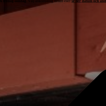
026 fredag-söndag
. Välj ankomstdag nedan eller
se fler datum och an