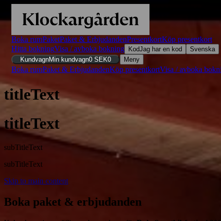
Boka rum
Paket
Paket & Erbjudanden
Presentkort
Köp presentkort
Hitta bokning
Visa / avboka bokning
Kod
Jag har en kod
Svenska
Kundvagn
Min kundvagn
0
SEK
0
Meny
Boka rum
Paket & Erbjudanden
Köp presentkort
Visa / avboka bokn
titleText
titleText
subTitleText
subTitleText
Skip to main content
Boka paket & erbjudanden