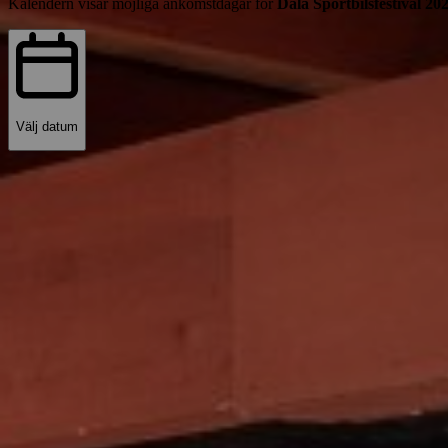
Kalendern visar möjliga ankomstdagar för
Dala Sportbilsfestival 2
Välj datum